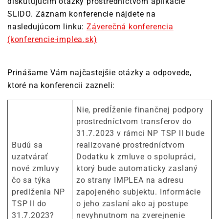
diskutujúcim otázky prostredníctvom aplikácie
SLIDO. Záznam konferencie nájdete na
nasledujúcom linku:
Záverečná konferencia
(konferencie-implea.sk)
Prinášame Vám najčastejšie otázky a odpovede,
ktoré na konferencii zazneli:
Nie, predĺženie finančnej podpory
prostredníctvom transferov do
31.7.2023 v rámci NP TSP ll bude
Budú sa
realizované prostredníctvom
uzatvárať
Dodatku k zmluve o spolupráci,
nové zmluvy
ktorý bude automaticky zaslaný
čo sa týka
zo strany IMPLEA na adresu
predlženia NP
zapojeného subjektu. Informácie
TSP ll do
o jeho zaslaní ako aj postupe
31.7.2023?
nevyhnutnom na zverejnenie