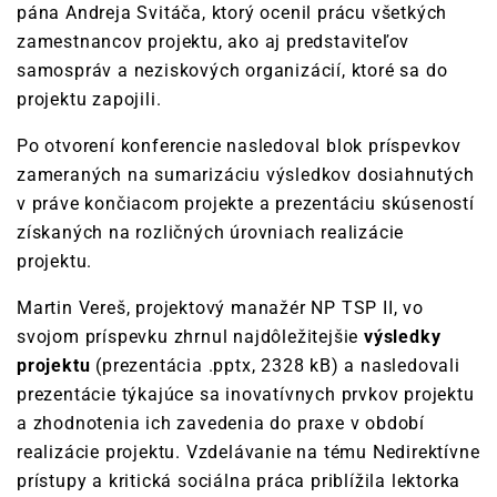
pána Andreja Svitáča,
ktorý ocenil prácu všetkých
zamestnancov projektu, ako aj predstaviteľov
samospráv a neziskových organizácií, ktoré sa do
projektu zapojili.
Po otvorení konferencie nasledoval blok príspevkov
zameraných na sumarizáciu výsledkov dosiahnutých
v práve končiacom projekte a prezentáciu skúseností
získaných na rozličných úrovniach realizácie
projektu.
Martin Vereš, projektový manažér NP TSP II, vo
svojom príspevku zhrnul najdôležitejšie
výsledky
projektu
(prezentácia .pptx, 2328 kB) a nasledovali
prezentácie týkajúce sa inovatívnych prvkov projektu
a zhodnotenia ich zavedenia do praxe v období
realizácie projektu. Vzdelávanie na tému Nedirektívne
prístupy a kritická sociálna práca priblížila lektorka