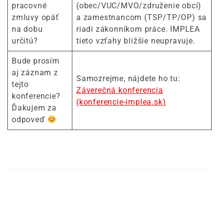
pracovné
(obec/VUC/MVO/združenie obcí)
zmluvy opäť
a zamestnancom (TSP/TP/OP) sa
na dobu
riadi zákonníkom práce. IMPLEA
určitú?
tieto vzťahy bližšie neupravuje.
Bude prosím
aj záznam z
Samozrejme, nájdete ho tu:
tejto
Záverečná konferencia
konferencie?
(konferencie-implea.sk)
Ďakujem za
odpoveď