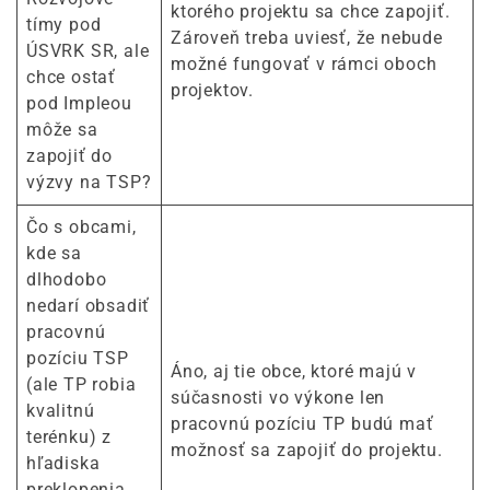
ktorého projektu sa chce zapojiť.
tímy pod
Zároveň treba uviesť, že nebude
ÚSVRK SR, ale
možné fungovať v rámci oboch
chce ostať
projektov.
pod Impleou
môže sa
zapojiť do
výzvy na TSP?
Čo s obcami,
kde sa
dlhodobo
nedarí obsadiť
pracovnú
pozíciu TSP
Áno, aj tie obce, ktoré majú v
(ale TP robia
súčasnosti vo výkone len
kvalitnú
pracovnú pozíciu TP budú mať
terénku) z
možnosť sa zapojiť do projektu.
hľadiska
preklopenia