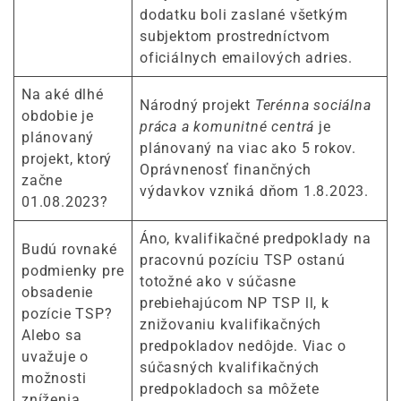
dodatku boli zaslané všetkým
subjektom prostredníctvom
oficiálnych emailových adries.
Na aké dlhé
Národný projekt
Terénna sociálna
obdobie je
práca a komunitné centrá
je
plánovaný
plánovaný na viac ako 5 rokov.
projekt, ktorý
Oprávnenosť finančných
začne
výdavkov vzniká dňom 1.8.2023.
01.08.2023?
Áno, kvalifikačné predpoklady na
Budú rovnaké
pracovnú pozíciu TSP ostanú
podmienky pre
totožné ako v súčasne
obsadenie
prebiehajúcom NP TSP ll, k
pozície TSP?
znižovaniu kvalifikačných
Alebo sa
predpokladov nedôjde. Viac o
uvažuje o
súčasných kvalifikačných
možnosti
predpokladoch sa môžete
zníženia