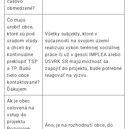
časovo
obmedzené?
Čo majú
urobiť obce,
ktoré sú pod
Všetky subjekty, ktoré v
úradom vlády
súčasnosti na svojom území
a chceli by
realizujú výkon terénnej sociálnej
kontinuálne
práce či už v gescii IMPLEA alebo
preklopiť TSP
ÚSVRK SR majú možnosť sa
a TP. Budú
zapojiť do projektu, bude potrebné
tieto obce
reagovať na výzvu.
kontaktované?
Ďakujem
Ak je obec
oslovená na
vstup do
projektu
Áno, je na rozhodnutí obce, do
Rozvojové