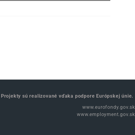
Projekty sú realizované vďaka podpore Európskej únie.
www.eurofondy.gov.sk
www.employment.gov.sk