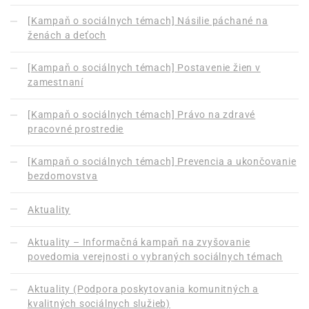
[Kampaň o sociálnych témach] Násilie páchané na
ženách a deťoch
[Kampaň o sociálnych témach] Postavenie žien v
zamestnaní
[Kampaň o sociálnych témach] Právo na zdravé
pracovné prostredie
[Kampaň o sociálnych témach] Prevencia a ukončovanie
bezdomovstva
Aktuality
Aktuality – Informačná kampaň na zvyšovanie
povedomia verejnosti o vybraných sociálnych témach
Aktuality (Podpora poskytovania komunitných a
kvalitných sociálnych služieb)