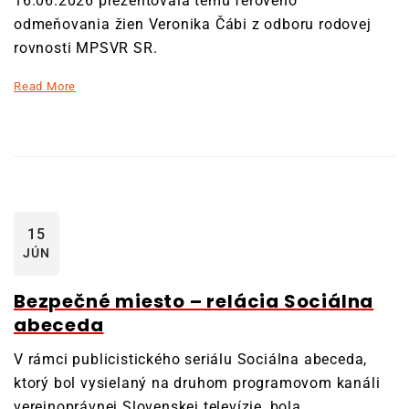
16.06.2026 prezentovala tému férového
odmeňovania žien Veronika Čábi z odboru rodovej
rovnosti MPSVR SR.
Read More
15
JÚN
Bezpečné miesto – relácia Sociálna
abeceda
V rámci publicistického seriálu Sociálna abeceda,
ktorý bol vysielaný na druhom programovom kanáli
verejnoprávnej Slovenskej televízie, bola