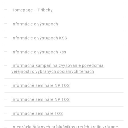
Homepage – Príbehy
Informácie o výstupoch
Informácie o výstupoch KSS
Informácie o výstupoch-kss
Informačná kampaň na zvyšovanie povedomia
verejnosti o vybraných sociálnych témach
Informačné semináre NP TOS
Informačné semináre NP TOS
Informačné semináre TOS
Integrácia štátnych príslušníkov tretích krajín vrátane