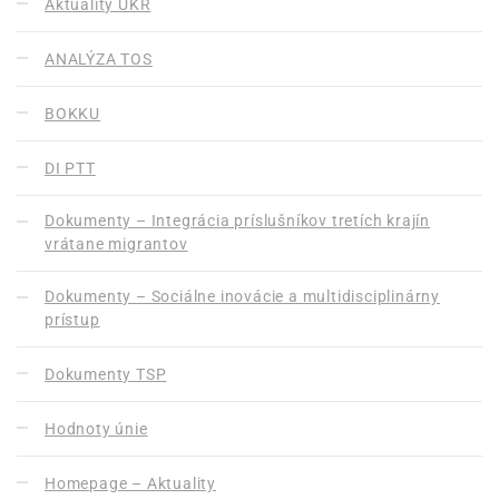
Aktuality UKR
ANALÝZA TOS
BOKKU
DI PTT
Dokumenty – Integrácia príslušníkov tretích krajín
vrátane migrantov
Dokumenty – Sociálne inovácie a multidisciplinárny
prístup
Dokumenty TSP
Hodnoty únie
Homepage – Aktuality