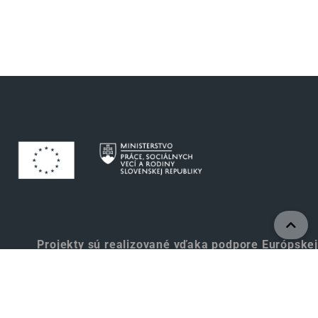
Projekty sú realizované vďaka podpore Európskej
únie.
www.eurofondy.gov.sk
www.employment.gov.sk