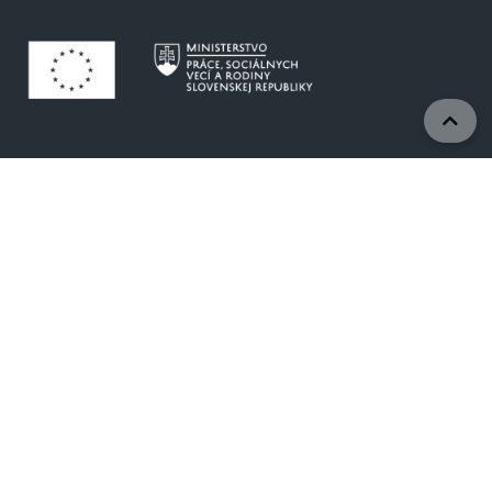
Projekty sú realizované vďaka podpore Európskej
únie.
www.eurofondy.gov.sk
www.employment.gov.sk
© 2024 Ministerstvo práce, sociálnych vecí a rodiny
SR, Projektová kancelária
Vyhlásenie o prístupnosti