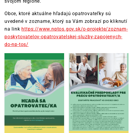
svojom regióne.
Obce, ktoré aktuálne hľadajú opatrovateľky sú
uvedené v zozname, ktorý sa Vám zobrazí po kliknutí
na link
https://www.nptos.gov.sk/o-projekte/zoznam-
poskytovatelov-opatrovatelskej-sluzby-zapojenych-
do-np-tos/