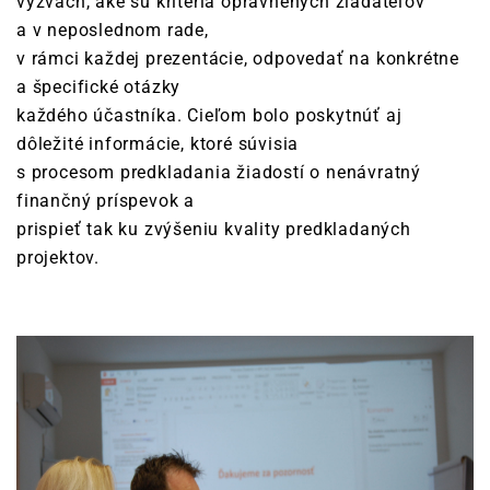
výzvach, aké sú kritériá oprávnených žiadateľov
a v neposlednom rade,
v rámci každej prezentácie, odpovedať na konkrétne
a špecifické otázky
každého účastníka. Cieľom bolo poskytnúť aj
dôležité informácie, ktoré súvisia
s procesom predkladania žiadostí o nenávratný
finančný príspevok a
prispieť tak ku zvýšeniu kvality predkladaných
projektov.