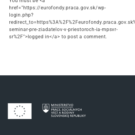
You must be <a
href="https://eurofondy.praca.gov.sk/wp-
login.php?
redirect_to=https%3A%2F%2Feurofondy.praca.gov.
seminar-pre-ziadatelov-v-priestoroch-ia-mpsvr-
sr%2F">logged in</a> to post a comment.