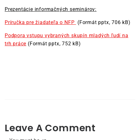
Prezentácie informačných seminárov:
Príručka pre žiadateľa o NFP
(Formát pptx, 706 kB)
Podpora vstupu vybraných skupín mladých ľudí na
trh práce
(Formát pptx, 752 kB)
Leave A Comment