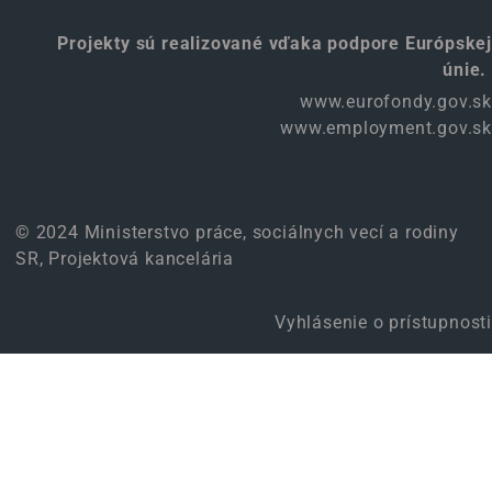
Projekty sú realizované vďaka podpore Európskej
únie.
www.eurofondy.gov.sk
www.employment.gov.sk
© 2024 Ministerstvo práce, sociálnych vecí a rodiny
SR, Projektová kancelária
Vyhlásenie o prístupnosti