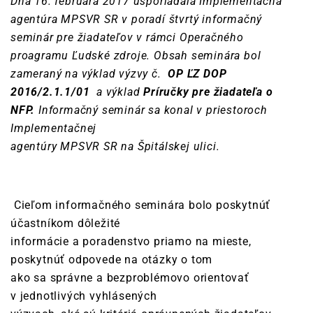
Dňa 16. februára 2017 usporiadala Implementačná
agentúra MPSVR SR v poradí štvrtý informačný
seminár pre žiadateľov v rámci Operačného
proagramu Ľudské zdroje. Obsah seminára bol
zameraný na výklad výzvy č.
OP ĽZ DOP
2016/2.1.1/01
a výklad
Príručky pre žiadateľa o
NFP
.
Informačný seminár sa konal v priestoroch
Implementačnej
agentúry MPSVR SR na Špitálskej ulici.
Cieľom informačného seminára bolo poskytnúť
účastníkom dôležité
informácie a poradenstvo priamo na mieste,
poskytnúť odpovede na otázky o tom
ako sa správne a bezproblémovo orientovať
v jednotlivých vyhlásených