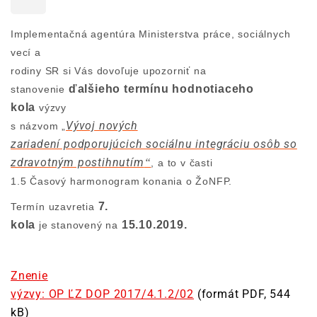
Implementačná agentúra Ministerstva práce, sociálnych
vecí a
rodiny SR si Vás dovoľuje upozorniť na
ďalšieho termínu hodnotiaceho
stanovenie
kola
výzvy
Vývoj nových
s názvom „
zariadení podporujúcich sociálnu integráciu osôb so
zdravotným postihnutím
“
, a to v časti
1.5 Časový harmonogram konania o ŽoNFP.
7.
Termín uzavretia
kola
15.10.2019.
je stanovený na
Znenie
výzvy: OP ĽZ DOP 2017/4.1.2/02
(formát PDF, 544
kB)