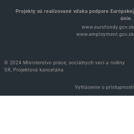
Projekty sú realizované vďaka podpore Európskej
únie.
www.eurofondy.gov.sk
www.employment.gov.sk
© 2024 Ministerstvo práce, sociálnych vecí a rodiny
SR, Projektová kancelária
Vyhlásenie o prístupnosti