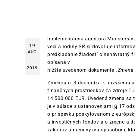
Implementačná agentúra Ministerstva
19
vecí a rodiny SR si dovoľuje informo
AUG
predkladanie žiadostí o nenávratný f
opísaná v
2019
nižšie uvedenom dokumente „
Zmena 
Zmenou č. 3 dochádza k navýšeniu a
finančných prostriedkov za zdroje EÚ
14 500 000 EUR. Uvedená zmena sa tý
je v súlade s ustanoveniami § 17 ods
o príspevku poskytovanom z európsk
a investičných fondov a o zmene a d
zákonov a mení výzvu spôsobom, kt