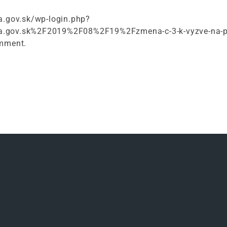
a.gov.sk/wp-login.php?
.gov.sk%2F2019%2F08%2F19%2Fzmena-c-3-k-vyzve-na-pred
omment.