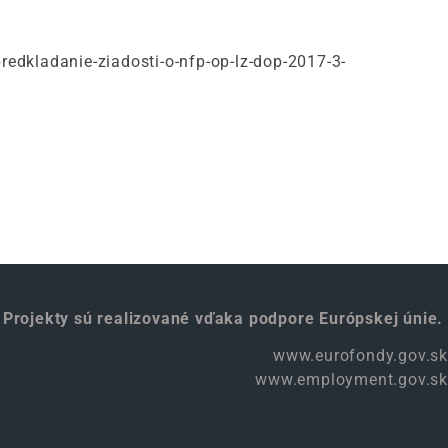
kladanie-ziadosti-o-nfp-op-lz-dop-2017-3-
Projekty sú realizované vďaka podpore Európskej únie.
www.eurofondy.gov.sk
www.employment.gov.sk