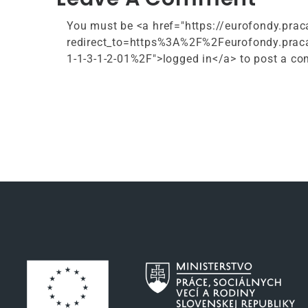
You must be <a href="https://eurofondy.prac
redirect_to=https%3A%2F%2Feurofondy.praca
1-1-3-1-2-01%2F">logged in</a> to post a c