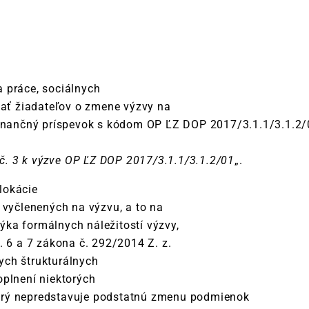
 práce, sociálnych
vať žiadateľov o zmene výzvy na
inančný príspevok s kódom OP ĽZ DOP 2017/3.1.1/3.1.2/01
č. 3 k výzve OP ĽZ DOP 2017/3.1.1/3.1.2/01
„.
lokácie
 vyčlenených na výzvu, a to na
ka formálnych náležitostí výzvy,
. 6 a 7 zákona č. 292/2014 Z. z.
ych štrukturálnych
oplnení niektorých
orý nepredstavuje podstatnú zmenu podmienok