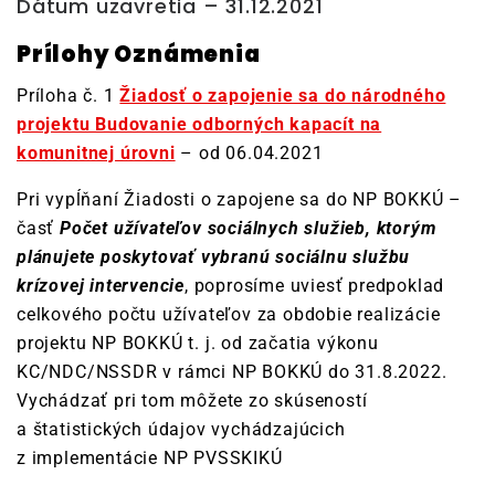
Dátum uzavretia – 31.12.2021
Prílohy Oznámenia
Príloha č. 1
Žiadosť o zapojenie sa do národného
projektu Budovanie odborných kapacít na
komunitnej úrovni
– od 06.04.2021
Pri vypĺňaní Žiadosti o zapojene sa do NP BOKKÚ –
časť
Počet užívateľov sociálnych služieb, ktorým
plánujete poskytovať vybranú sociálnu službu
krízovej intervencie
, poprosíme uviesť predpoklad
celkového počtu užívateľov za obdobie realizácie
projektu NP BOKKÚ t. j. od začatia výkonu
KC/NDC/NSSDR v rámci NP BOKKÚ do 31.8.2022.
Vychádzať pri tom môžete zo skúseností
a štatistických údajov vychádzajúcich
z implementácie NP PVSSKIKÚ