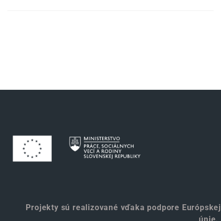
Projekty sú realizované vďaka podpore Európskej
únie.