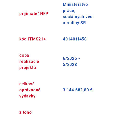
Ministerstvo
práce,
prijímateľ NFP
sociálnych vecí
a rodiny SR
kód ITMS21+
401401I458
doba
6/2025 -
realizácie
5/2028
projektu
celkové
oprávnené
3 144 682,80 €
výdavky
z toho