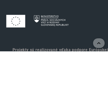
Projekty sú realizované vďaka podpore Európskej
únie.
www.eurofondy.gov.sk
www.employment.gov.sk
© 2024 Ministerstvo práce, sociálnych vecí a rodiny
SR, Projektová kancelária