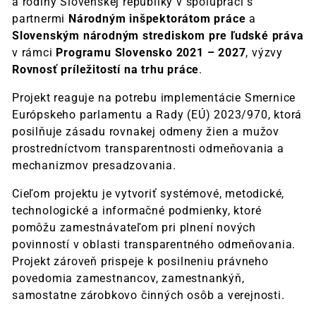
a rodiny Slovenskej republiky v spolupráci s
partnermi
Národným inšpektorátom práce
a
Slovenským národným strediskom pre ľudské práva
v rámci
Programu Slovensko 2021 – 2027
, výzvy
Rovnosť príležitostí na trhu práce
.
Projekt reaguje na potrebu implementácie Smernice
Európskeho parlamentu a Rady (EÚ) 2023/970, ktorá
posilňuje zásadu rovnakej odmeny žien a mužov
prostredníctvom transparentnosti odmeňovania a
mechanizmov presadzovania.
Cieľom projektu je vytvoriť systémové, metodické,
technologické a informačné podmienky, ktoré
pomôžu zamestnávateľom pri plnení nových
povinností v oblasti transparentného odmeňovania.
Projekt zároveň prispeje k posilneniu právneho
povedomia zamestnancov, zamestnankýň,
samostatne zárobkovo činných osôb a verejnosti.