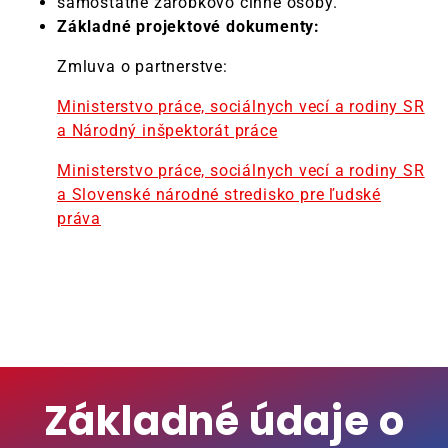
samostatne zárobkovo činné osoby.
Základné projektové dokumenty:
Zmluva o partnerstve:
Ministerstvo práce, sociálnych vecí a rodiny SR
a Národný inšpektorát práce
Ministerstvo práce, sociálnych vecí a rodiny SR
a Slovenské národné stredisko pre ľudské
práva
Základné údaje o