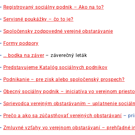
•
Registrovaný sociálny podnik – Ako na to?
•
Servisné poukážky – čo to je?
•
Spoločensky zodpovedné verejné obstarávanie
•
Formy podpory
•
… bodka na záver
– záverečný leták
•
Predstavujeme Katalóg sociálnych podnikov
•
Podnikanie – pre zisk alebo spoločenský prospech?
•
Obecný sociálny podnik – iniciatíva vo verejnom priesto
•
Sprievodca verejným obstarávaním – uplatnenie sociál
•
Prečo a ako sa zúčastňovať verejných obstarávaní
– prí
•
Zmluvné vzťahy vo verejnom obstarávaní – prehľadné i