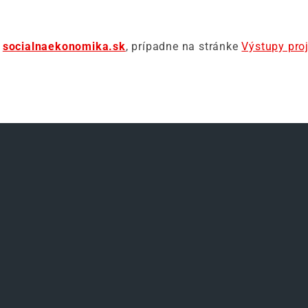
a
socialnaekonomika.s
k
, prípadne na stránke
Výstupy pro