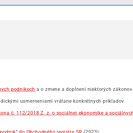
lnych podnikoch
a o zmene a doplnení niektorých zákonov
dickými usmerneniami vrátane konkrétnych príkladov
ákona č. 112/2018 Z. z. o sociálnej ekonomike a sociálny
 podnik“ do Obchodného registra SR
(2023)