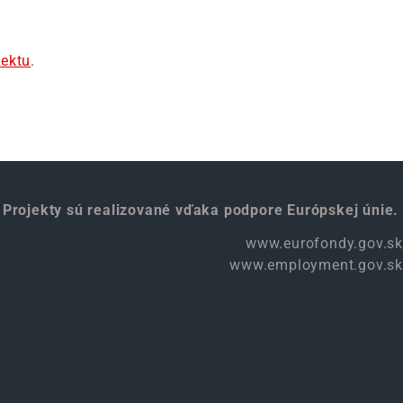
jektu
.
Projekty sú realizované vďaka podpore Európskej únie.
www.eurofondy.gov.sk
www.employment.gov.sk