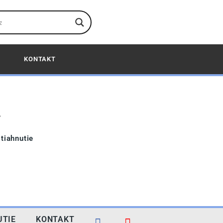
KONTAKT
Í
stiahnutie
UTIE
KONTAKT
FB
YT