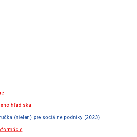
re
neho hľadiska
ručka (nielen) pre sociálne podniky (2023)
nformácie