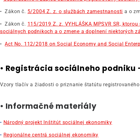
• Zákon č.
5/2004 Z. z. o službách zamestnanosti
a o zm
• Zákon č.
115/2019 Z. z. VYHLÁŠKA
MPSVR SR, ktorou s
sociálnych podnikoch a o zmene a doplnení niektorých z
•
Act No. 112/2018 on Social Economy and Social Enterp
•
Registrácia sociálneho podniku
Vzory tlačív a žiadosti o priznanie štatútu registrované
• Informačné materiály
•
Národný projekt Inštitút sociálnej ekonomiky
•
Regionálne centrá sociálnej ekonomiky