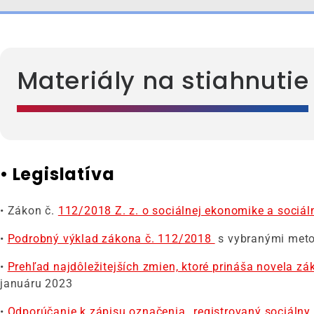
Materiály na stiahnutie
• Legislatíva
• Zákon č.
112/2018 Z. z. o sociálnej ekonomike a sociá
•
Podrobný výklad zákona č. 112/2018
s vybranými meto
•
Prehľad najdôležitejších zmien, ktoré prináša novela z
januáru 2023
•
Odporúčanie k zápisu označenia „registrovaný sociálny