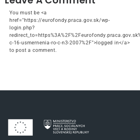
Leave A Comment
You must be <a
href="https://eurofondy.praca.gov.sk/wp-
login.php?
redirect_to=https%3A%2F%2Feurofondy.praca.gov.s
c-16-usmernenia-ro-c-n3-2007%2F">logged in</a>
to post a comment.