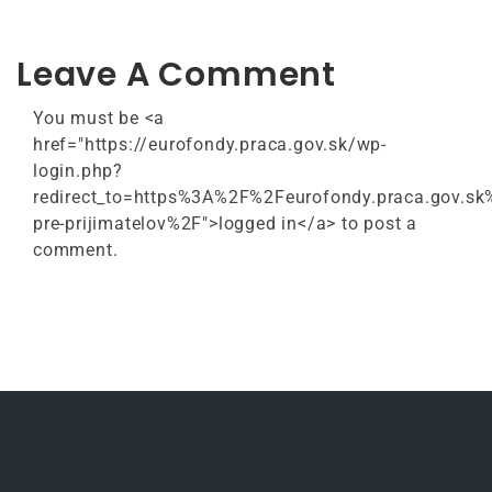
Leave A Comment
You must be <a
href="https://eurofondy.praca.gov.sk/wp-
login.php?
redirect_to=https%3A%2F%2Feurofondy.praca.gov.
pre-prijimatelov%2F">logged in</a> to post a
comment.