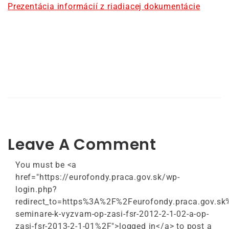
Prezentácia informácií z riadiacej dokumentácie
Leave A Comment
You must be <a
href="https://eurofondy.praca.gov.sk/wp-
login.php?
redirect_to=https%3A%2F%2Feurofondy.praca.gov.
seminare-k-vyzvam-op-zasi-fsr-2012-2-1-02-a-op-
zasi-fsr-2013-2-1-01%2F">logged in</a> to post a