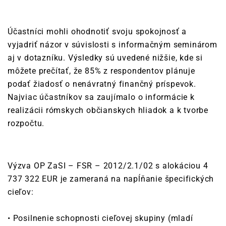
Účastníci mohli ohodnotiť svoju spokojnosť a
vyjadriť názor v súvislosti s informačným seminárom
aj v dotazníku. Výsledky sú uvedené nižšie, kde si
môžete prečítať, že 85% z respondentov plánuje
podať žiadosť o nenávratný finančný príspevok.
Najviac účastníkov sa zaujímalo o informácie k
realizácii rómskych občianskych hliadok a k tvorbe
rozpočtu.
Výzva OP ZaSI – FSR – 2012/2.1/02 s alokáciou 4
737 322 EUR je zameraná na napĺňanie špecifických
cieľov:
• Posilnenie schopnosti cieľovej skupiny (mladí