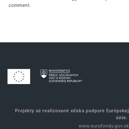
comment.
Projekty sú realizované vďaka podpore Európskej
únie.
www.eurofondy.gov.sk