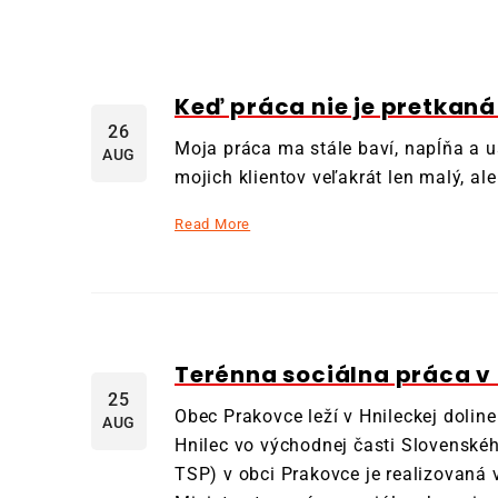
Keď práca nie je pretkaná
26
Moja práca ma stále baví, napĺňa a u
AUG
mojich klientov veľakrát len malý, al
Read More
Terénna sociálna práca v
25
Obec Prakovce leží v Hnileckej doline
AUG
Hnilec vo východnej časti Slovenskéh
TSP) v obci Prakovce je realizovaná