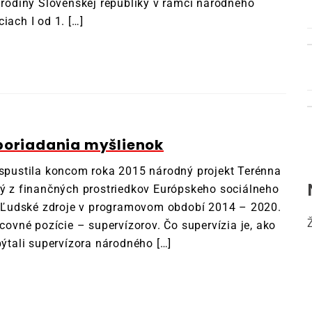
a rodiny Slovenskej republiky v rámci národného
iach I od 1. […]
sporiadania myšlienok
pustila koncom roka 2015 národný projekt Terénna
ný z finančných prostriedkov Európskeho sociálneho
 Ľudské zdroje v programovom období 2014 – 2020.
acovné pozície – supervízorov. Čo supervízia je, ako
pýtali supervízora národného […]