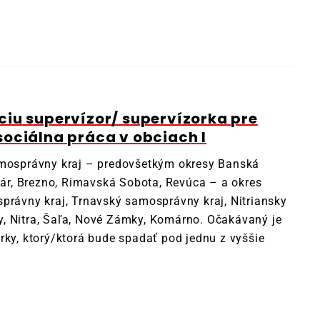
iu supervízor/ supervízorka pre
ociálna práca v obciach I
amosprávny kraj – predovšetkým okresy Banská
ltár, Brezno, Rimavská Sobota, Revúca – a okres
právny kraj, Trnavský samosprávny kraj, Nitriansky
, Nitra, Šaľa, Nové Zámky, Komárno. Očakávaný je
rky, ktorý/ktorá bude spadať pod jednu z vyššie