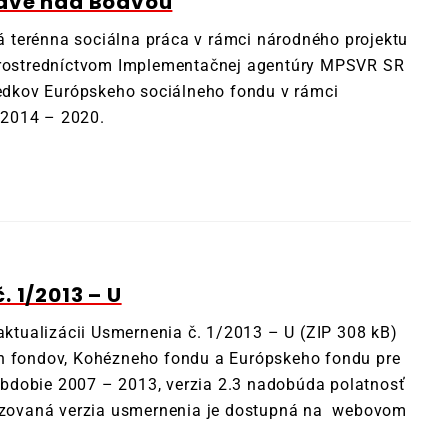
dave nad Bodvou
 terénna sociálna práca v rámci národného projektu
 prostredníctvom Implementačnej agentúry MPSVR SR
iedkov Európskeho sociálneho fondu v rámci
 2014 – 2020.
 1/2013 – U
 aktualizácii Usmernenia č. 1/2013 – U (ZIP 308 kB)
ch fondov, Kohézneho fondu a Európskeho fondu pre
bdobie 2007 – 2013, verzia 2.3 nadobúda polatnosť
lizovaná verzia usmernenia je dostupná na webovom