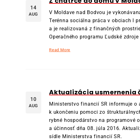
Z chatrče do domu v Mol
14
V Moldave nad Bodvou je vykonávaná
AUG
Terénna sociálna práca v obciach I
a je realizovaná z finančných prostr
Operačného programu Ľudské zdroje
Read More
Aktualizácia usmernenia č.
10
Ministerstvo financií SR informuje o
AUG
k ukončeniu pomoci zo štrukturálny
rybné hospodárstvo na programové o
a účinnosť dňa 08. júla 2016. Aktua
sídle Ministerstva financií SR.