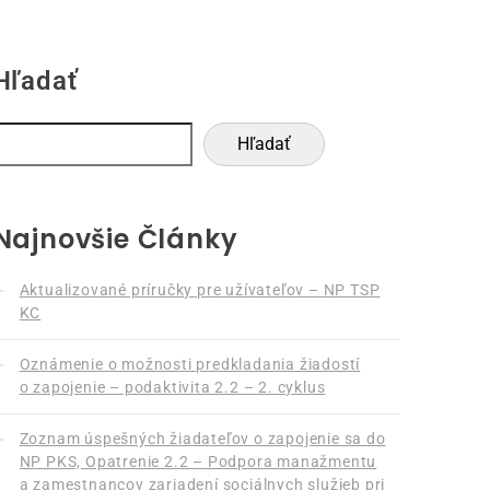
Hľadať
Hľadať
Najnovšie Články
Aktualizované príručky pre užívateľov – NP TSP
KC
Oznámenie o možnosti predkladania žiadostí
o zapojenie – podaktivita 2.2 – 2. cyklus
Zoznam úspešných žiadateľov o zapojenie sa do
NP PKS, Opatrenie 2.2 – Podpora manažmentu
a zamestnancov zariadení sociálnych služieb pri