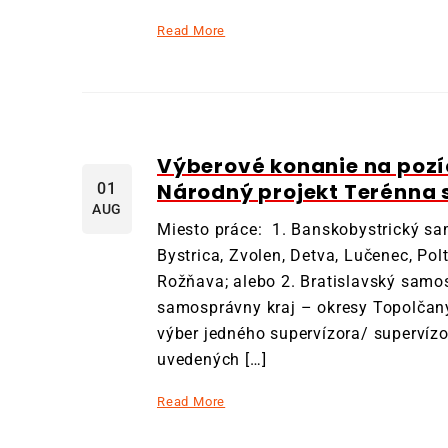
Read More
Výberové konanie na pozíc
Národný projekt Terénna s
01
AUG
Miesto práce: 1. Banskobystrický s
Bystrica, Zvolen, Detva, Lučenec, Po
Rožňava; alebo 2. Bratislavský samos
samosprávny kraj – okresy Topolčany
výber jedného supervízora/ supervízo
uvedených […]
Read More