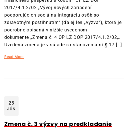
finančného príspevku s kódom OP ĽZ DOP
2017/4.1.2/02 „Vývoj nových zariadení
podporujúcich sociálnu integráciu osôb so
zdravotným postihnutím“ (ďalej len „výzva“), ktorá je
podrobne opísaná v nižšie uvedenom
dokumente „Zmena č. 4 OP ĽZ DOP 2017/4.1.2/02„.
Uvedená zmena je v súlade s ustanoveniami § 17 […]
Read More
25
JÚN
Zmena č. 3 výzvy na predkladanie