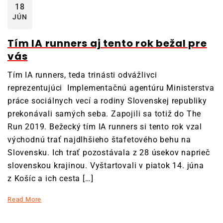
18
JÚN
Tím IA runners aj tento rok bežal pre
vás
Tím IA runners, teda trinásti odvážlivci
reprezentujúci Implementačnú agentúru Ministerstva
práce sociálnych vecí a rodiny Slovenskej republiky
prekonávali samých seba. Zapojili sa totiž do The
Run 2019. Bežecký tím IA runners si tento rok vzal
východnú trať najdlhšieho štafetového behu na
Slovensku. Ich trať pozostávala z 28 úsekov naprieč
slovenskou krajinou. Vyštartovali v piatok 14. júna
z Košíc a ich cesta […]
Read More