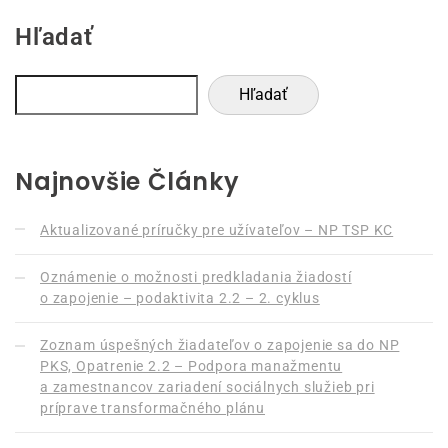
Hľadať
Hľadať
Najnovšie Články
Aktualizované príručky pre užívateľov – NP TSP KC
Oznámenie o možnosti predkladania žiadostí
o zapojenie – podaktivita 2.2 – 2. cyklus
Zoznam úspešných žiadateľov o zapojenie sa do NP
PKS, Opatrenie 2.2 – Podpora manažmentu
a zamestnancov zariadení sociálnych služieb pri
príprave transformačného plánu