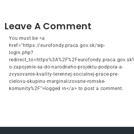
Leave A Comment
You must be <a
href="https://eurofondy.praca.gov.sk/wp-
login.php?
redirect_to=https%3A%2F%2Feurofondy.praca.gov.
o-zapojenie-sa-do-narodneho-projektu-podpora-a-
zvysovanie-kvality-terennej-socialnej-prace-pre-
cielovu-skupinu-marginalizovane-romske-
komunity%2F">logged in</a> to post a comment.