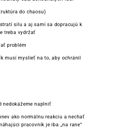
truktúra do chaosu)
stratí silu a aj sami sa dopracujú k
je treba vydržať
vať problém
k musí myslieť na to, aby ochránil
ré nedokážeme naplniť
 hnev ako normálnu reakciu a nechať
máhajúci pracovník je iba „na rane“