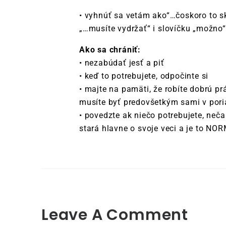
• vyhnúť sa vetám ako“…čoskoro to sk
„…musíte vydržať“ i slovíčku „možno“
Ako sa chrániť:
• nezabúdať jesť a piť
• keď to potrebujete, odpočinte si
• majte na pamäti, že robíte dobrú prá
musíte byť predovšetkým sami v por
• povedzte ak niečo potrebujete, neča
stará hlavne o svoje veci a je to N
Leave A Comment