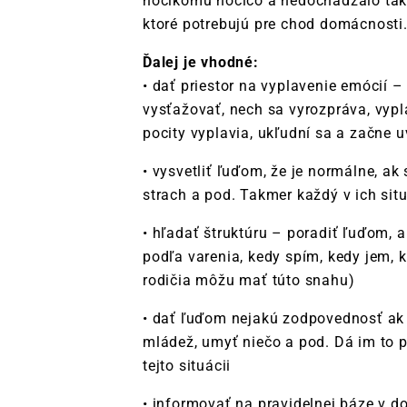
hocikomu hocičo a nedochádzalo tak 
ktoré potrebujú pre chod domácnosti
Ďalej je vhodné:
• dať priestor na vyplavenie emócií –
vysťažovať, nech sa vyrozpráva, vypla
pocity vyplavia, ukľudní sa a začne 
• vysvetliť ľuďom, že je normálne, ak 
strach a pod. Takmer každý v ich sit
• hľadať štruktúru – poradiť ľuďom, ab
podľa varenia, kedy spím, kedy jem, k
rodičia môžu mať túto snahu)
• dať ľuďom nejakú zodpovednosť ak s
mládež, umyť niečo a pod. Dá im to p
tejto situácii
• informovať na pravidelnej báze v 