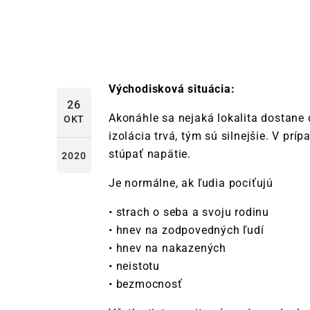
Východisková situácia:
26
Akonáhle sa nejaká lokalita dostane 
OKT
izolácia trvá, tým sú silnejšie. V p
stúpať napätie.
2020
Je normálne, ak ľudia pociťujú
• strach o seba a svoju rodinu
• hnev na zodpovedných ľudí
• hnev na nakazených
• neistotu
• bezmocnosť