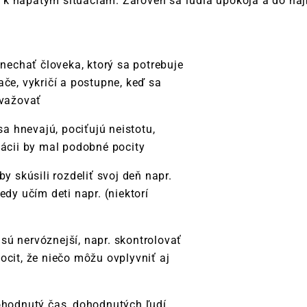
k napätým situáciám. Zároveň sa ľudia upokoja a do najbl
.
 nechať človeka, ktorý sa potrebuje
če, vykričí a postupne, keď sa
uvažovať
sa hnevajú, pociťujú neistotu,
uácii by mal podobné pocity
y skúsili rozdeliť svoj deň napr.
edy učím deti napr. (niektorí
ú nervóznejší, napr. skontrolovať
ocit, že niečo môžu ovplyvniť aj
dohodnutý čas, dohodnutých ľudí