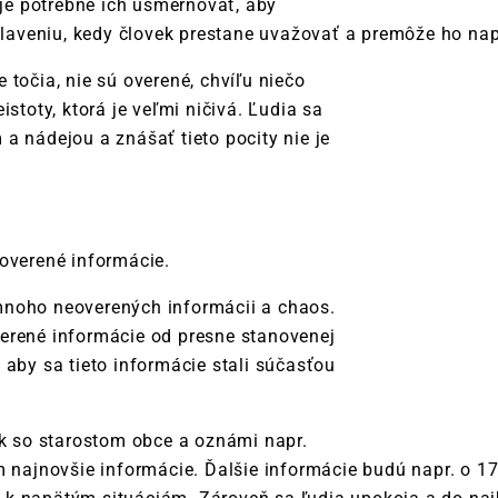
 je potrebné ich usmerňovať, aby
plaveniu, kedy človek prestane uvažovať a premôže ho napr
točia, nie sú overené, chvíľu niečo
stoty, ktorá je veľmi ničivá. Ľudia sa
a nádejou a znášať tieto pocity nie je
overené informácie.
mnoho neoverených informácii a chaos.
erené informácie od presne stanovenej
 aby sa tieto informácie stali súčasťou
ík so starostom obce a oznámi napr.
jnovšie informácie. Ďalšie informácie budú napr. o 17:00