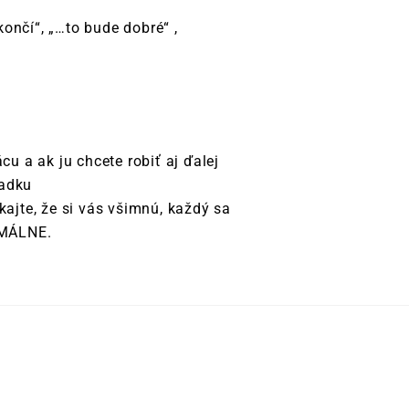
ončí“, „…to bude dobré“ ,
cu a ak ju chcete robiť aj ďalej
iadku
kajte, že si vás všimnú, každý sa
ORMÁLNE.