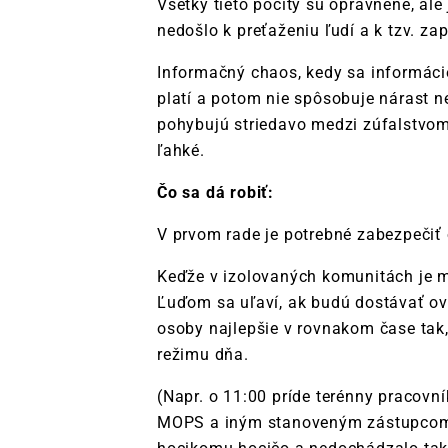
Všetky tieto pocity sú oprávnené, ale
nedošlo k preťaženiu ľudí a k tzv. za
Informačný chaos, kedy sa informácie 
platí a potom nie spôsobuje nárast nei
pohybujú striedavo medzi zúfalstvom 
ľahké.
Čo sa dá robiť:
V prvom rade je potrebné zabezpečiť 
Keďže v izolovaných komunitách je 
Ľuďom sa uľaví, ak budú dostávať ov
osoby najlepšie v rovnakom čase tak,
režimu dňa.
(Napr. o 11:00 príde terénny pracovn
MOPS a iným stanoveným zástupcom na