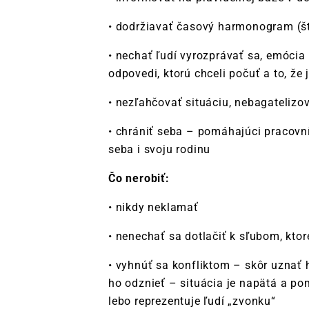
• dodržiavať časový harmonogram (š
• nechať ľudí vyrozprávať sa, emócia 
odpovedi, ktorú chceli počuť a to, že 
• nezľahčovať situáciu, nebagatelizo
• chrániť seba – pomáhajúci pracovní
seba i svoju rodinu
Čo nerobiť:
• nikdy neklamať
• nenechať sa dotlačiť k sľubom, kto
• vyhnúť sa konfliktom – skôr uznať
ho odznieť – situácia je napätá a po
lebo reprezentuje ľudí „zvonku“