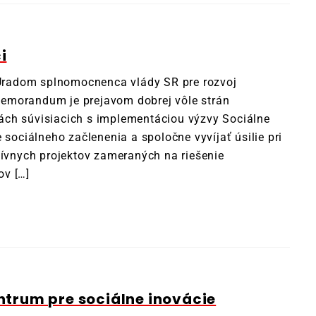
i
radom splnomocnenca vlády SR pre rozvoj
emorandum je prejavom dobrej vôle strán
ách súvisiacich s implementáciou výzvy Sociálne
 sociálneho začlenenia a spoločne vyvíjať úsilie pri
tívnych projektov zameraných na riešenie
ov […]
trum pre sociálne inovácie