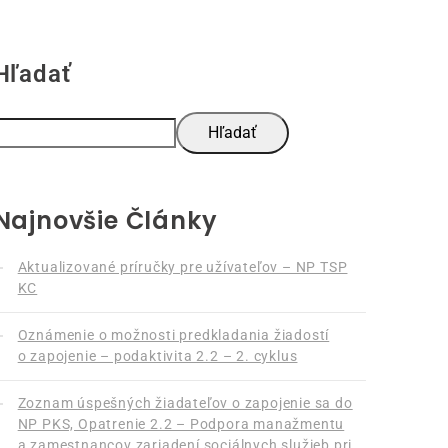
Hľadať
Hľadať
Najnovšie Články
Aktualizované príručky pre užívateľov – NP TSP
KC
Oznámenie o možnosti predkladania žiadostí
o zapojenie – podaktivita 2.2 – 2. cyklus
Zoznam úspešných žiadateľov o zapojenie sa do
NP PKS, Opatrenie 2.2 – Podpora manažmentu
a zamestnancov zariadení sociálnych služieb pri