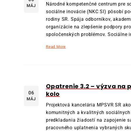
Národné kompetenčné centrum pre so
MÁJ
sociálne inovácie (NKC SI) pôsobí po
rodiny SR. Spája odborníkov, akademi
organizácie na zlepšenie podpory proj
spoločenských problémov. Sociálne 
Read More
Opatrenie 3.2 – výzva na p
kolo
06
MÁJ
Projektová kancelária MPSVR SR ako
komunitných a kvalitných sociálnych
predkladania žiadostí na zapojenie s
pracovného uplatnenia vybraných skup