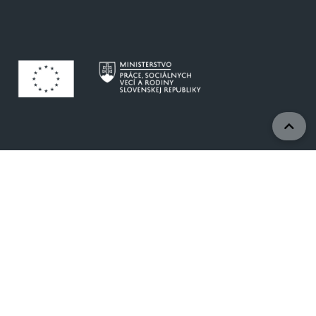
Projekty sú realizované vďaka podpore Európskej
únie.
www.eurofondy.gov.sk
www.employment.gov.sk
© 2024 Ministerstvo práce, sociálnych vecí a rodiny
SR, Projektová kancelária