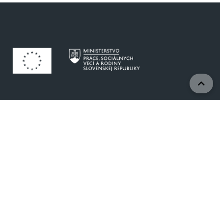
Projekty sú realizované vďaka podpore Európskej
únie.
www.eurofondy.gov.sk
www.employment.gov.sk
© 2024 Ministerstvo práce, sociálnych vecí a rodiny
SR, Projektová kancelária