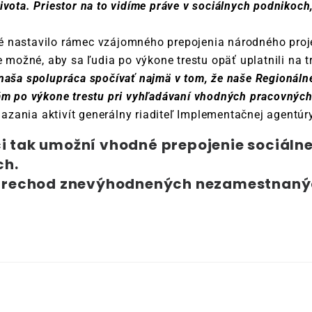
vota. Priestor na to vidíme práve v sociálnych podnikoch,
é nastavilo rámec vzájomného prepojenia národného proj
e možné, aby sa ľudia po výkone trestu opäť uplatnili na tr
 naša spolupráca spočívať najmä v tom, že naše Regionáln
o výkone trestu pri vyhľadávaní vhodných pracovných p
zania aktivít generálny riaditeľ Implementačnej agentúr
 tak umožní vhodné prepojenie sociáln
ch.
 prechod znevýhodnených nezamestnaný