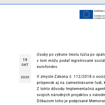
Osoby po výkone trestu túžia po opät
19
v tom môžu podať registrované sociál
OKT
eurofondov.
V zmysle Zákona č. 112/2018 o sociá
2020
príspevok aj na zamestnávanie ľudí, k
Z tohto dôvodu Implementačná agentúr
svojich národných projektov s národn
Dôkazom toho je podpísané Memora