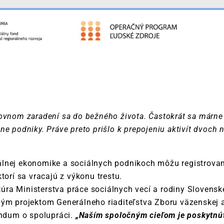
ovnom zaradení sa do bežného života. Častokrát sa márne
ne podniky. Práve preto prišlo k prepojeniu aktivít dvoch
lnej ekonomike a sociálnych podnikoch môžu registrovan
torí sa vracajú z výkonu trestu.
a Ministerstva práce sociálnych vecí a rodiny Slovenskej
ým projektom Generálneho riaditeľstva Zboru väzenskej a
ndum o spolupráci.
„Naším spoločným cieľom je poskytnú