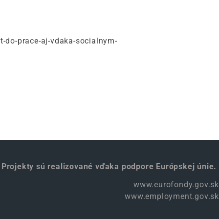
do-prace-aj-vdaka-socialnym-
Projekty sú realizované vďaka podpore Európskej únie.
www.eurofondy.gov.sk
www.employment.gov.sk