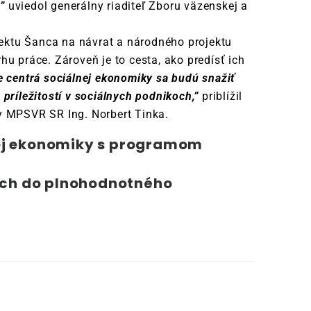
”
uviedol generálny riaditeľ Zboru väzenskej a
ektu Šanca na návrat a národného projektu
hu práce. Zároveň je to cesta, ako predísť ich
e centrá sociálnej ekonomiky sa budú snažiť
ríležitostí v sociálnych podnikoch,”
priblížil
y MPSVR SR Ing. Norbert Tinka.
ej ekonomiky s programom
ch do plnohodnotného