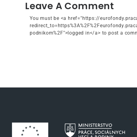
Leave A Comment
You must be <a href="https://eurofondy.prac
redirect_to=https%3A%2F%2Feurofondy.prac
podnikom%2F">logged in</a> to post a com