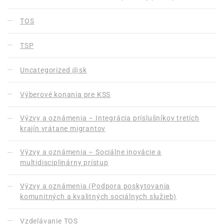
TOS
TSP
Uncategorized @sk
Výberové konania pre KSS
Výzvy a oznámenia – Integrácia príslušníkov tretích
krajín vrátane migrantov
Výzvy a oznámenia – Sociálne inovácie a
multidisciplinárny prístup
Výzvy a oznámenia (Podpora poskytovania
komunitných a kvalitných sociálnych služieb)
Vzdelávanie TOS