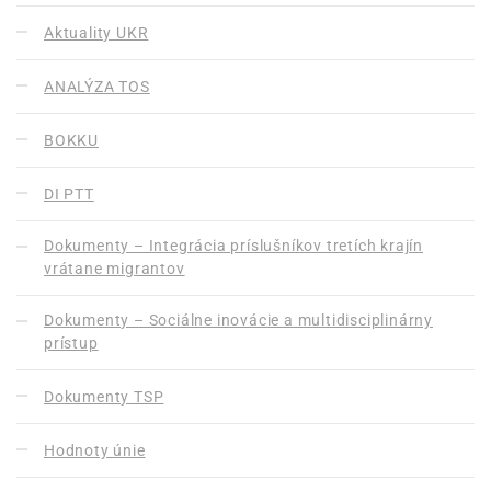
Aktuality UKR
ANALÝZA TOS
BOKKU
DI PTT
Dokumenty – Integrácia príslušníkov tretích krajín
vrátane migrantov
Dokumenty – Sociálne inovácie a multidisciplinárny
prístup
Dokumenty TSP
Hodnoty únie