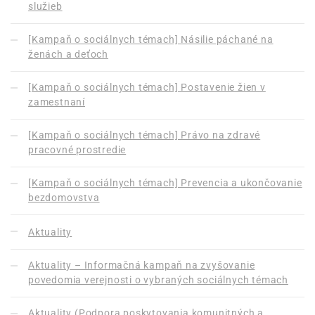
služieb
[Kampaň o sociálnych témach] Násilie páchané na
ženách a deťoch
[Kampaň o sociálnych témach] Postavenie žien v
zamestnaní
[Kampaň o sociálnych témach] Právo na zdravé
pracovné prostredie
[Kampaň o sociálnych témach] Prevencia a ukončovanie
bezdomovstva
Aktuality
Aktuality – Informačná kampaň na zvyšovanie
povedomia verejnosti o vybraných sociálnych témach
Aktuality (Podpora poskytovania komunitných a