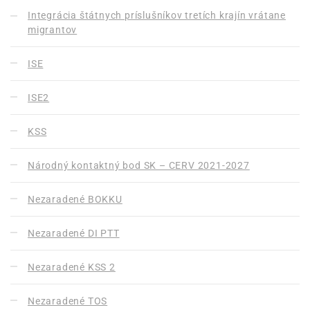
Integrácia štátnych príslušníkov tretích krajín vrátane
migrantov
ISE
ISE2
KSS
Národný kontaktný bod SK – CERV 2021-2027
Nezaradené BOKKU
Nezaradené DI PTT
Nezaradené KSS 2
Nezaradené TOS